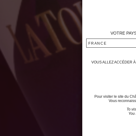
VOTRE PAY
FRANCE
VOUS ALLEZ ACCÉDER À 
Pour visiter le site du C
Vous reconnaisse
To vi
You 