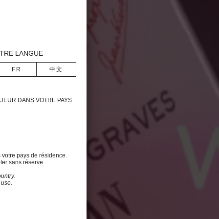
TRE LANGUE
IGUEUR DANS VOTRE PAYS
s votre pays de résidence.
ter sans réserve.
untry.
 use.