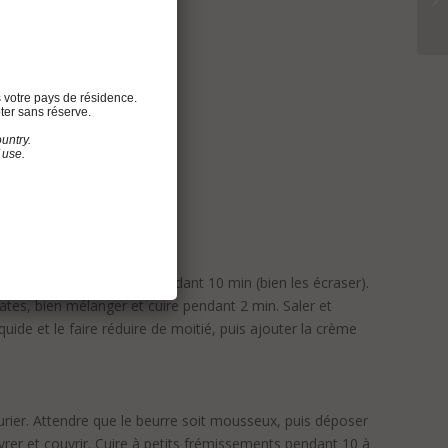
s votre pays de résidence.
ter sans réserve.
untry.
 use.
arcasses de langoustines pendant 10 min (bien les écraser).
omates, bien mélanger et cuire pendant 2 min. Saler et
quide et le faire réduire de moitié, puis ajouter la crème
laurier. Attendre que le beurre soit mousseux, puis déposer
ivrer et couvrir. Cuire à petits frémissements pendant 10 à