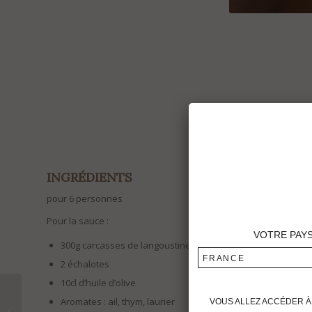
..
INGR
É
DIENTS
pour 6 personnes
Pour la sauce :
VOTRE PAY
300g carcasses de langoustine
FRANCE
2 échalotes
10cl d’huile d’olive
Week-end Portes-
Aromates : ail, thym, laurier
VOUS ALLEZ ACCÉDER À 
Ouvertes de Pessac-