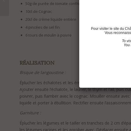
50g de purée de tomate confite
Léognan 2025 : Le
programme
10cl de Cognac
20cl de crème liquide entière
4 pincées de sel fin
Pour visiter le site du C
Vous reconnaisse
6 tours de moulin à poivre
To vi
You 
RÉALISATION
Bisque de langoustine :
Éplucher les échalotes et les émincer en fines lamelles. Dan
Ajouter ensuite l’échalote, le laurier, le thym et l’ail, pui
poivrer, puis flamber avec le cognac. Mouiller ensuite avec d
liquide et porter à ébullition. Rectifier ensuite l’assaisonn
Garniture :
Éplucher les légumes et le tailler en tranches de 2 cm d’épa
les légumes racines et les enrober avec. Déglacer ensuite a