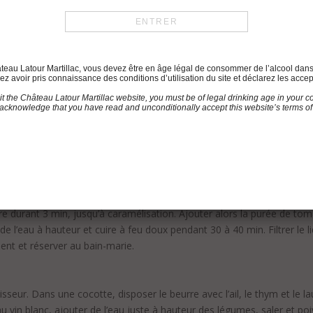
Pour le reste de la recette :
6 pavés de bar de 140g
8cl d’huile d’olive
hâteau Latour Martillac, vous devez être en âge légal de consommer de l’alcool dan
z avoir pris connaissance des conditions d’utilisation du site et déclarez les accep
6 pincées de sel fin
sit the Château Latour Martillac website, you must be of legal drinking age in your co
acknowledge that you have read and unconditionally accept this website’s terms of
s une cocotte chaude avec un filet d’huile d’olive, faire revenir les c
s cuire durant 3 min, jusqu’à caramélisation. Ajouter alors la purée de t
e l’eau à hauteur et cuire à feu doux pendant 30 à 40 min. Filtrer le li
ement et réserver au bain-marie.
isseur. Dans une cocotte, disposer le beurre avec l’ail, le thym et le 
u vin blanc, ajouter de l’eau juste à hauteur des légumes, saler et po