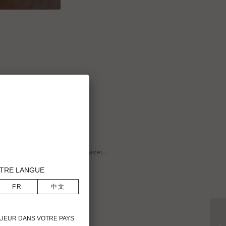
arotte, carotte jaune, céleri, navet…
TRE LANGUE
IGUEUR DANS VOTRE PAYS