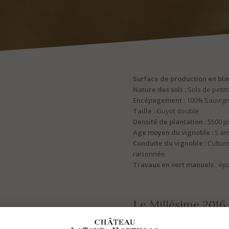
Surface de production en blan
Nature des sols :
Sols de petite
Encépagement :
100% Sauvign
Taille :
Guyot double
Densité de plantation :
5500 p
Age moyen du vignoble :
5 an
Conduite du vignoble :
Culture
raisonnée.
Travaux en vert manuels :
épa
Le Millésime 2016
Dates des vendanges