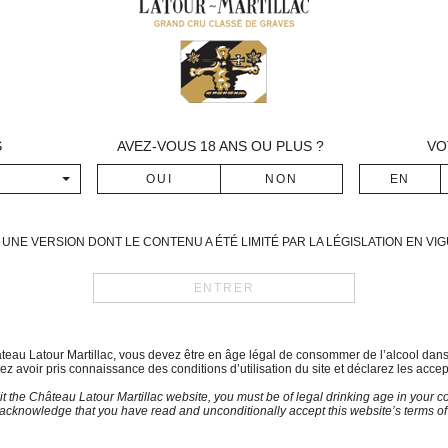
Sauvignon Blanc : le 1er sept
Assemblage
100% Sauvignon Blanc
Commentaires de dégustatio
Ce 2016 présente une robe d’un
notes de fruits exotiques et d
S
AVEZ-VOUS
18
ANS OU PLUS ?
VO
Elle présente une légère amer
citron. A consommer dans les 3
Dégustation optimale
2017-2020
UNE VERSION DONT LE CONTENU A ÉTÉ LIMITÉ PAR LA LÉGISLATION EN V
Température de service
10°/12°
Télécharger la fiche techn
hâteau Latour Martillac, vous devez être en âge légal de consommer de l’alcool dan
z avoir pris connaissance des conditions d’utilisation du site et déclarez les accep
sit the Château Latour Martillac website, you must be of legal drinking age in your co
acknowledge that you have read and unconditionally accept this website’s terms of