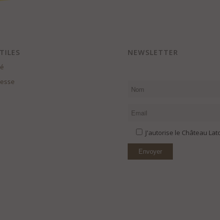
TILES
NEWSLETTER
té
resse
J'autorise le Château La