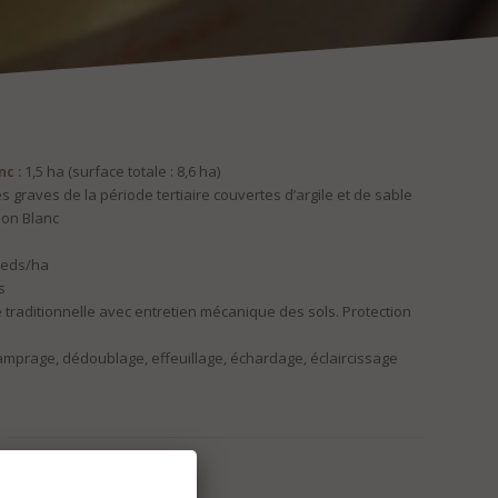
c :
1,5 ha (surface totale : 8,6 ha)
s graves de la période tertiaire couvertes d’argile et de sable
on Blanc
ieds/ha
s
 traditionnelle avec entretien mécanique des sols. Protection
mprage, dédoublage, effeuillage, échardage, éclaircissage