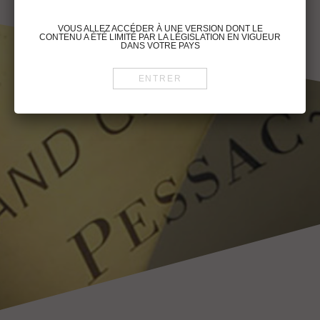
VOUS ALLEZ ACCÉDER À UNE VERSION DONT LE
CONTENU A ÉTÉ LIMITÉ PAR LA LÉGISLATION EN VIGUEUR
DANS VOTRE PAYS
Pour visiter le site du Château Latour Martillac, vous devez être en âge
légal de consommer de l’alcool dans votre pays de résidence.
Vous reconnaissez avoir pris connaissance des conditions d’utilisation
du site et déclarez les accepter sans réserve.
To visit the Château Latour Martillac website, you must be of legal
drinking age in your country.
You acknowledge that you have read and unconditionally accept this
website’s terms of use.