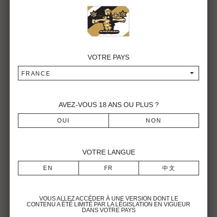
VOTRE PAYS
FRANCE
EXPOSITION D’ART
AVEZ-VOUS
18
ANS OU PLUS ?
Ursula Guyenot – Mosaïque
Tristan Gassiole – Sculpture sur acier
Exposition en libre accès, de 10h00 à 18h00
VOTRE LANGUE
VOUS ALLEZ ACCÉDER À UNE VERSION DONT LE
CONTENU A ÉTÉ LIMITÉ PAR LA LÉGISLATION EN VIGUEUR
DANS VOTRE PAYS