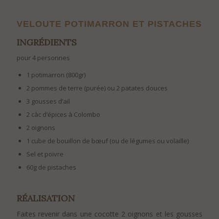
..
VELOUTE POTIMARRON ET PISTACHES
INGR
É
DIENTS
pour 4 personnes
1 potimarron (800gr)
2 pommes de terre (purée) ou 2 patates douces
3 gousses d’ail
2 càc d’épices à Colombo
2 oignons
1 cube de bouillon de bœuf (ou de légumes ou volaille)
Sel et poivre
60g de pistaches
RÉALISATION
Faites revenir dans une cocotte 2 oignons et les gousses