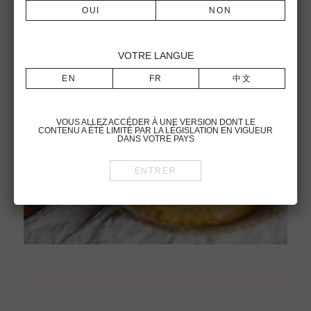
VOTRE LANGUE
VOUS ALLEZ ACCÉDER À UNE VERSION DONT LE
CONTENU A ÉTÉ LIMITÉ PAR LA LÉGISLATION EN VIGUEUR
DANS VOTRE PAYS
Pour visiter le site du Château Latour Martillac, vous devez être en âge
légal de consommer de l’alcool dans votre pays de résidence.
Vous reconnaissez avoir pris connaissance des conditions d’utilisation
du site et déclarez les accepter sans réserve.
To visit the Château Latour Martillac website, you must be of legal
drinking age in your country.
You acknowledge that you have read and unconditionally accept this
website’s terms of use.