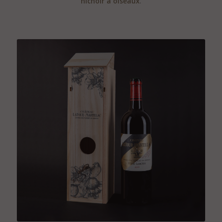
nichoir à oiseaux
.
.