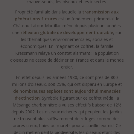
du site et déclarez les accepter sans réserve.
chauve-souris, les oiseaux et les insectes.
To visit the Château Latour Martillac website, you must be of legal
Propriété familiale dans laquelle la
transmission aux
drinking age in your country.
You acknowledge that you have read and unconditionally accept this
générations futures
est un fondement primordial, le
website’s terms of use.
Château Latour-Martillac mène depuis plusieurs années
une
réflexion globale de développement durable
, sur
les thématiques environnementales, sociales et
économiques. En imaginant ce coffret, la famille
Kressmann relaye un
constat alarmant
: la population
d’oiseaux ne cesse de décliner en France et dans le monde
entier.
En effet depuis les années 1980, ce sont près de 800
millions d’oiseaux, soit 25%, qui ont disparu en Europe et
de nombreuses espèces sont aujourd’hui menacées
d’extinction
. Symbole figurant sur ce coffret inédit, la
Mésange charbonnière
a vu ses effectifs baisser de 12%
depuis 2002. Les oiseaux nicheurs qui peuplent les jardins
ne trouvent plus suffisamment de refuges comme des
arbres creux, haies ou murets pour accueillir leur nid. Ce
déclin met en péril la biodiversité, les oiseaux étant des