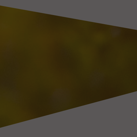
To visit the Château Latour Martillac website, you must be of legal
drinking age in your country.
You acknowledge that you have read and unconditionally accept this
website’s terms of use.