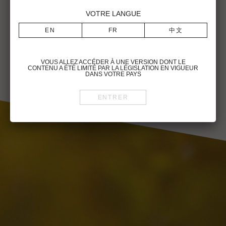
pêche mûre et abricot — subtilement relevée par une touche
VOTRE LANGUE
de groseille. En bouche, le vin se montre frais et dynamique,
offrant des notes de grenade et d’agrumes, notamment de
pamplemousse rose. L’ensemble est harmonieux et
énergique, porté par une belle tension et une finale longue et
rafraîchissante.
VOUS ALLEZ ACCÉDER À UNE VERSION DONT LE
CONTENU A ÉTÉ LIMITÉ PAR LA LÉGISLATION EN VIGUEUR
DANS VOTRE PAYS
Télécharger la fiche technique
Retour
Pour visiter le site du Château Latour Martillac, vous devez être en âge
légal de consommer de l’alcool dans votre pays de résidence.
Vous reconnaissez avoir pris connaissance des conditions d’utilisation
du site et déclarez les accepter sans réserve.
To visit the Château Latour Martillac website, you must be of legal
drinking age in your country.
You acknowledge that you have read and unconditionally accept this
website’s terms of use.