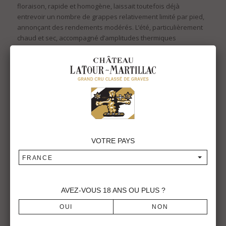
floraison, rapide et homogène, laissait toutefois déjà
entrevoir un nombre de grappes relativement limité par pied,
annonçant des rendements modérés. L’été, particulièrement
chaud et sec, accompagné d’amplitudes thermiques
marquées, a freiné le grossissement des baies tout en
favorisant une belle concentration des raisins et la précision
aromatique des blancs. Quelques pluies fin août ont apporté
une respiration bienvenue, évitant un stress hydrique
excessif et permettant une maturation régulière jusqu’aux
vendanges
.
Dates des vendanges
Le 12 septembre 2025
VOTRE PAYS
Assemblage
FRANCE
100% Cabernet-Sauvignon
Commentaires de dégustation
AVEZ-VOUS
18
ANS OU PLUS ?
Une robe délicate à la teinte peau de pêche, lumineuse et
séduisante. Le nez, vif et expressif, dévoile une palette de
fruits exotiques et de fruits à noyau — fruit de la passion,