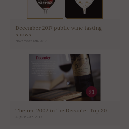
du site et déclarez les accepter sans réserve.
To visit the Château Latour Martillac website, you must be of legal
drinking age in your country.
You acknowledge that you have read and unconditionally accept this
website’s terms of use.
December 2017 public wine tasting
shows
November 6th, 2017
The red 2002 in the Decanter Top 20
August 24th, 2017