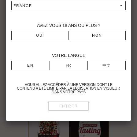
February 9th, 2018
FRANCE
AVEZ-VOUS
18
ANS OU PLUS ?
VOTRE LANGUE
Union des Grands Crus de Bordeaux
2018 Tastings
VOUS ALLEZ ACCÉDER À UNE VERSION DONT LE
CONTENU A ÉTÉ LIMITÉ PAR LA LÉGISLATION EN VIGUEUR
February 1st, 2018
DANS VOTRE PAYS
Pour visiter le site du Château Latour Martillac, vous devez être en âge
légal de consommer de l’alcool dans votre pays de résidence.
Vous reconnaissez avoir pris connaissance des conditions d’utilisation